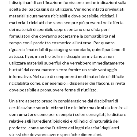
I disciplinari di certificazione forniscono anche indicazioni sulla
scelta del
packaging
da utilizzare. Vengono infatti privilegiati
materiali sicuramente riciclabili e dove possibile, riciclati. I
materiali riciclati
che sono sempre più presenti nell’offerta
dei materiali disponibili, rappresentano una sfida per i
formulatori che dovranno accertarne la compatibilità nel
tempo con il prodotto cosmetico all’interno. Per quanto
riguarda i materiali di packaging secondario, quindi parliamo di
astucci, flyer, inserti o bollini, i disciplinari invitano a non
utilizzare materiali superflui che verrebbero immediatamente
buttati dal consumatore senza fornire un reale vantaggio
informativo. Nel caso di componenti multimateriale di difficile
riciclabilità come, per esempio, i dispenser dei flaconi, si invita
dove possibile a promuovere forme di riutilizzo.
Un altro aspetto preso in considerazione dai disciplinari di
certificazione sono le
etichette
e le
informazioni
da fornire al
consumatore
come per esempio i colori consigliati, le diciture
relative agli ingredienti biologici e gli indici di naturalità del
prodotto, come anche l’utilizzo dei loghi rilasciati dagli enti
stessi che dovranno avere specifiche dimensioni.